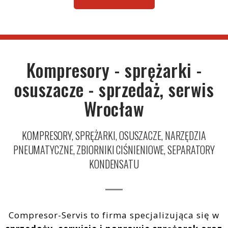
Sprężarki tłokowe: T30
Narzędzia pneumatyczne
Filtracja
Kompresory - sprężarki -
Zbiorniki ciśnieniowe
osuszacze - sprzedaż, serwis
Instalacje
Wrocław
KOMPRESORY, SPRĘŻARKI, OSUSZACZE, NARZĘDZIA
PNEUMATYCZNE, ZBIORNIKI CIŚNIENIOWE, SEPARATORY
KONDENSATU
Compresor-Servis to firma specjalizująca się w