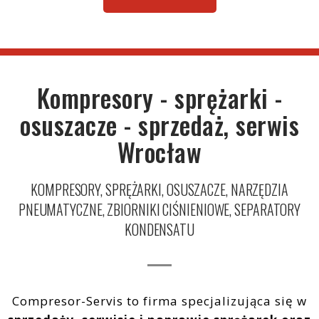
Sprężarki tłokowe: T30
Narzędzia pneumatyczne
Filtracja
Kompresory - sprężarki -
Zbiorniki ciśnieniowe
osuszacze - sprzedaż, serwis
Instalacje
Wrocław
KOMPRESORY, SPRĘŻARKI, OSUSZACZE, NARZĘDZIA
PNEUMATYCZNE, ZBIORNIKI CIŚNIENIOWE, SEPARATORY
KONDENSATU
Compresor-Servis to firma specjalizująca się w