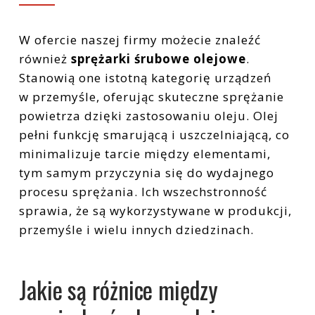
Sprężarki tłokowe: T30
Narzędzia pneumatyczne
W ofercie naszej firmy możecie znaleźć
Filtracja
również
sprężarki śrubowe olejowe
.
Stanowią one istotną kategorię urządzeń
Zbiorniki ciśnieniowe
w przemyśle, oferując skuteczne sprężanie
powietrza dzięki zastosowaniu oleju. Olej
Instalacje
pełni funkcję smarującą i uszczelniającą, co
minimalizuje tarcie między elementami,
tym samym przyczynia się do wydajnego
procesu sprężania. Ich wszechstronność
sprawia, że są wykorzystywane w produkcji,
przemyśle i wielu innych dziedzinach.
Jakie są różnice między