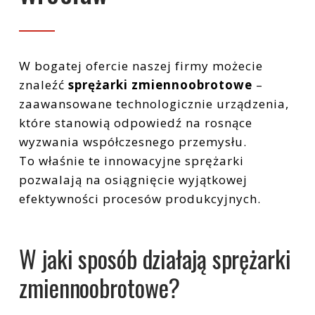
Sprężarki tłokowe: T30
Narzędzia pneumatyczne
Filtracja
W bogatej ofercie naszej firmy możecie
znaleźć
sprężarki zmiennoobrotowe
–
Zbiorniki ciśnieniowe
zaawansowane technologicznie urządzenia,
które stanowią odpowiedź na rosnące
Instalacje
wyzwania współczesnego przemysłu.
To właśnie te innowacyjne sprężarki
pozwalają na osiągnięcie wyjątkowej
efektywności procesów produkcyjnych.
W jaki sposób działają sprężarki
zmiennoobrotowe?